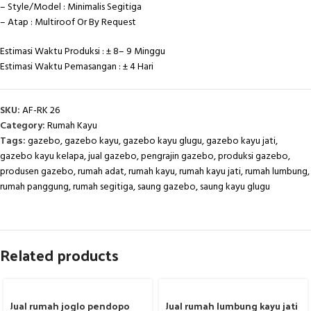
– Style/Model : Minimalis Segitiga
– Atap : Multiroof Or By Request
Estimasi Waktu Produksi : ± 8– 9 Minggu
Estimasi Waktu Pemasangan : ± 4 Hari
SKU:
AF-RK 26
Category:
Rumah Kayu
Tags:
gazebo
,
gazebo kayu
,
gazebo kayu glugu
,
gazebo kayu jati
,
gazebo kayu kelapa
,
jual gazebo
,
pengrajin gazebo
,
produksi gazebo
,
produsen gazebo
,
rumah adat
,
rumah kayu
,
rumah kayu jati
,
rumah lumbung
,
rumah panggung
,
rumah segitiga
,
saung gazebo
,
saung kayu glugu
Related products
Jual rumah joglo pendopo
Jual rumah lumbung kayu jati