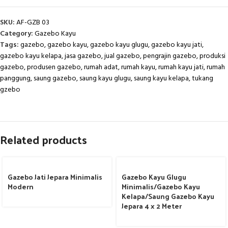
SKU:
AF-GZB 03
Category:
Gazebo Kayu
Tags:
gazebo
,
gazebo kayu
,
gazebo kayu glugu
,
gazebo kayu jati
,
gazebo kayu kelapa
,
jasa gazebo
,
jual gazebo
,
pengrajin gazebo
,
produksi
gazebo
,
produsen gazebo
,
rumah adat
,
rumah kayu
,
rumah kayu jati
,
rumah
panggung
,
saung gazebo
,
saung kayu glugu
,
saung kayu kelapa
,
tukang
gzebo
Related products
Gazebo Jati Jepara Minimalis
Gazebo Kayu Glugu
Modern
Minimalis/Gazebo Kayu
Kelapa/Saung Gazebo Kayu
Jepara 4 x 2 Meter