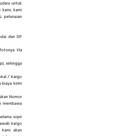
udara untuk
k kami, kami
% pelunasan
ulai dan DP
o-fotonya
Via
go
, sehingga
okal / Kargo
 biaya kirim
asikan Nomor
ab membawa
selama sopir
 jawab kargo
a kami akan