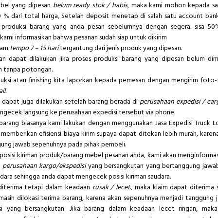
bel yang dipesan
belum ready stok / habis
, maka kami mohon kepada sa
% dari total harga, Setelah deposit menetap di salah satu account ban
 produksi barang yang anda pesan sebelumnya dengan segera. sisa 50
 kami informasikan bahwa pesanan sudah siap untuk dikirim
lam
tempo 7 – 15 hari
tergantung dari jenis produk yang dipesan.
n dapat dilakukan jika proses produksi barang yang dipesan belum dim
h tanpa potongan.
duksi atau finishing kita laporkan kepada pemesan dengan mengirim fot
l.
 dapat juga dilakukan setelah barang berada di
perusahaan expedisi / car
gecek langsung ke perusahaan expedisi tersebut via phone.
barang biasanya kami lakukan dengan menggunakan Jasa Expedisi Truck L
t memberikan efisiensi biaya kirim supaya dapat ditekan lebih murah, karena
gung jawab sepenuhnya pada pihak pembeli.
posisi kiriman produk/barang mebel pesanan anda, kami akan menginform
k
perusahaan kargo/ekspedisi
yang bersangkutan yang bertanggung jaw
dara sehingga anda dapat mengecek posisi kiriman saudara.
 diterima tetapi dalam keadaan
rusak / lecet
., maka klaim dapat diterima 
masih dilokasi terima barang, karena akan sepenuhnya menjadi tanggung
isi yang bersangkutan. Jika barang dalam keadaan lecet ringan, mak