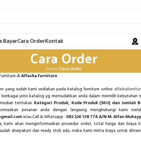
a Bayar
Cara Order
Kontak
Cara Order
Home
/
Cara Order
urniture di
Alfasha Furniture
ture yang sudah kami sediakan pada katalog furniture online
alfashafurnitu
 berbagai jenis katalog yg memudahkan anda dalam memilih kebutuhan m
emudian tentukan
Kategori Produk, Kode Produk (SKU) dan Jumlah 
nformasikan pesanan anda dengan langsung menghubungi kami mela
@gmail.com
atau Call & Whatsapp :
082 226 138 774 A/N M. Alfan Muhayy
a, kami akan menginformasikan prosedur order, total harga dan biaya k
a sudah disepakati dan ready stok ada, maka kami minta biaya untuk ditrans