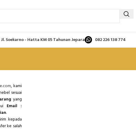
Jl. Soekarno - Hatta KM 05 Tahunan Jepara
082 226 138 774
re.com
, kami
ebel sesuai
Barang
yang
lui
Email :
ian
.
irim kepada
fer ke salah