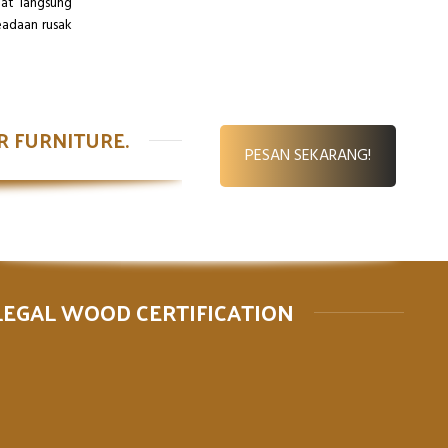
at langsung
eadaan rusak
DER FURNITURE.
PESAN SEKARANG!
LEGAL WOOD CERTIFICATION