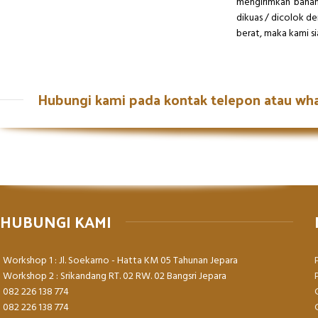
mengirimkan bahan
dikuas / dicolok d
berat, maka kami s
Hubungi kami pada kontak telepon atau wh
HUBUNGI KAMI
Workshop 1 : Jl. Soekarno - Hatta KM 05 Tahunan Jepara
Workshop 2 : Srikandang RT. 02 RW. 02 Bangsri Jepara
082 226 138 774
082 226 138 774