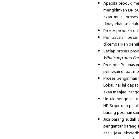
Apabila produk me
mengirimkan DP 50 
akan mulai proses
dibayarkan setelah
Proses produksi da
Pembatalan pesana
dikembalikan penu
Setiap proses pro
Whatsapp atau Emai
Prosedur Pelunasan
pemesan dapat men
Proses pengiriman 
Lokal, hal ini dapa
akan menjadi tang
Untuk mengetahui 
HP Sopir dari piha
barang pesanan sau
Jika barang sudah
pengantar barang 
atau jasa eksped