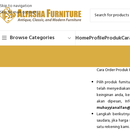
Skip to navigation
Skip to main content
Browse Categories
Home
Profile
Produk
Car
Cara Order Produk F
Pilih produk furni
telah menyediakan
keinginan anda, k
akan dipesan, I
muhayyianalfan
Langkah berikutny
saudara, jika harg
satu rekening kami.