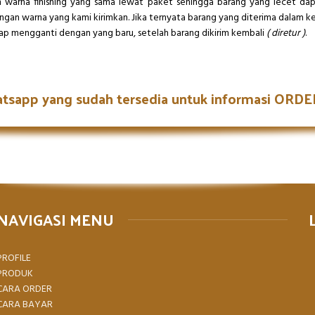
 warna finishing yang sama lewat paket sehingga barang yang lecet dap
engan warna yang kami kirimkan. Jika ternyata barang yang diterima dalam k
iap mengganti dengan yang baru, setelah barang dikirim kembali
( diretur )
.
atsapp yang sudah tersedia untuk informasi OR
NAVIGASI MENU
PROFILE
PRODUK
CARA ORDER
CARA BAYAR