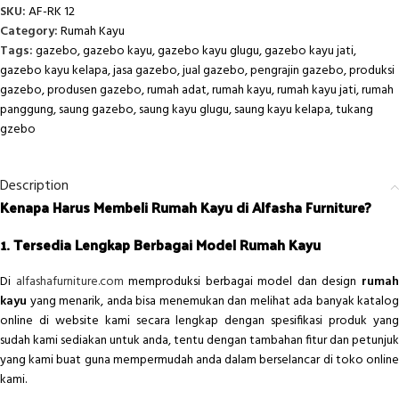
SKU:
AF-RK 12
Category:
Rumah Kayu
Tags:
gazebo
,
gazebo kayu
,
gazebo kayu glugu
,
gazebo kayu jati
,
gazebo kayu kelapa
,
jasa gazebo
,
jual gazebo
,
pengrajin gazebo
,
produksi
gazebo
,
produsen gazebo
,
rumah adat
,
rumah kayu
,
rumah kayu jati
,
rumah
panggung
,
saung gazebo
,
saung kayu glugu
,
saung kayu kelapa
,
tukang
gzebo
Description
Kenapa Harus Membeli Rumah Kayu di Alfasha Furniture?
1. Tersedia Lengkap Berbagai Model Rumah Kayu
Di
alfashafurniture.com
memproduksi berbagai model dan design
ruma
kayu
yang menarik, anda bisa menemukan dan melihat ada banyak katalog
online di website kami secara lengkap dengan spesifikasi produk yang
sudah kami sediakan untuk anda, tentu dengan tambahan fitur dan petunjuk
yang kami buat guna mempermudah anda dalam berselancar di toko online
kami.