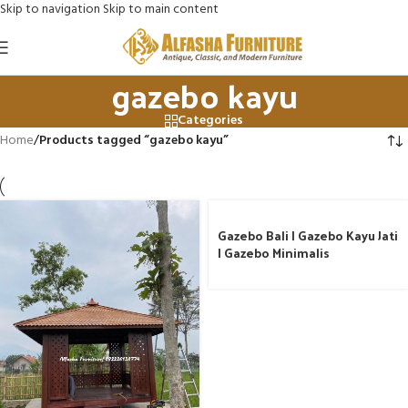
Skip to navigation
Skip to main content
gazebo kayu
Categories
Home
/
Products tagged “gazebo kayu”
Gazebo Bali | Gazebo Kayu Jati
| Gazebo Minimalis