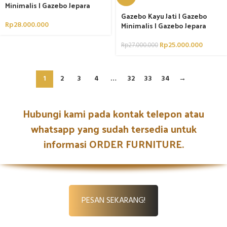
Minimalis | Gazebo Jepara
Gazebo Kayu Jati | Gazebo
Rp
28.000.000
Minimalis | Gazebo Jepara
Rp
25.000.000
Rp
27.000.000
1
2
3
4
…
32
33
34
→
Hubungi kami pada kontak telepon atau
whatsapp yang sudah tersedia untuk
informasi ORDER FURNITURE.
PESAN SEKARANG!