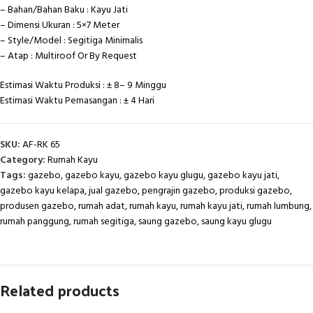
– Bahan/Bahan Baku : Kayu Jati
– Dimensi Ukuran : 5×7 Meter
– Style/Model : Segitiga Minimalis
– Atap : Multiroof Or By Request
Estimasi Waktu Produksi : ± 8– 9 Minggu
Estimasi Waktu Pemasangan : ± 4 Hari
SKU:
AF-RK 65
Category:
Rumah Kayu
Tags:
gazebo
,
gazebo kayu
,
gazebo kayu glugu
,
gazebo kayu jati
,
gazebo kayu kelapa
,
jual gazebo
,
pengrajin gazebo
,
produksi gazebo
,
produsen gazebo
,
rumah adat
,
rumah kayu
,
rumah kayu jati
,
rumah lumbung
,
rumah panggung
,
rumah segitiga
,
saung gazebo
,
saung kayu glugu
Related products