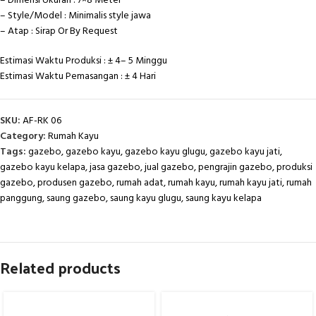
– Dimensi Ukuran : 7×8 Meter
– Style/Model : Minimalis style jawa
– Atap : Sirap Or By Request
Estimasi Waktu Produksi : ± 4– 5 Minggu
Estimasi Waktu Pemasangan : ± 4 Hari
SKU:
AF-RK 06
Category:
Rumah Kayu
Tags:
gazebo
,
gazebo kayu
,
gazebo kayu glugu
,
gazebo kayu jati
,
gazebo kayu kelapa
,
jasa gazebo
,
jual gazebo
,
pengrajin gazebo
,
produksi
gazebo
,
produsen gazebo
,
rumah adat
,
rumah kayu
,
rumah kayu jati
,
rumah
panggung
,
saung gazebo
,
saung kayu glugu
,
saung kayu kelapa
Related products