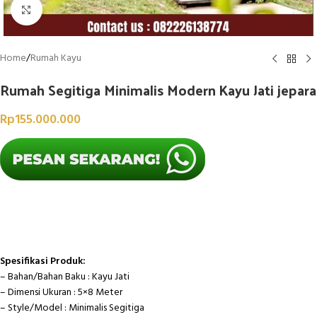
Click to enlarge
Home
/
Rumah Kayu
Rumah Segitiga Minimalis Modern Kayu Jati jepara
Rp
155.000.000
Spesifikasi Produk:
– Bahan/Bahan Baku : Kayu Jati
– Dimensi Ukuran : 5×8 Meter
– Style/Model : Minimalis Segitiga