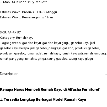
– Atap : Multiroof Or By Request
Estimasi Waktu Produksi : ± 8– 9 Minggu
Estimasi Waktu Pemasangan : ± 4 Hari
SKU:
AF-RK 97
Category:
Rumah Kayu
Tags:
gazebo
,
gazebo kayu
,
gazebo kayu glugu
,
gazebo kayu jati
,
gazebo kayu kelapa
,
jual gazebo
,
pengrajin gazebo
,
produksi gazebo
,
produsen gazebo
,
rumah adat
,
rumah kayu
,
rumah kayu jati
,
rumah lumbung
,
rumah panggung
,
rumah segitiga
,
saung gazebo
,
saung kayu glugu
Description
Kenapa Harus Membeli Rumah Kayu di Alfasha Furniture?
1. Tersedia Lengkap Berbagai Model Rumah Kayu