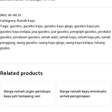
SKU:
AF-RK 61
Category:
Rumah Kayu
Tags:
gazebo
,
gazebo kayu
,
gazebo kayu glugu
,
gazebo kayu jati
,
gazebo kayu kelapa
,
jasa gazebo
,
jual gazebo
,
pengrajin gazebo
,
produksi
gazebo
,
produsen gazebo
,
rumah adat
,
rumah kayu
,
rumah kayu jati
,
rumah
panggung
,
saung gazebo
,
saung kayu glugu
,
saung kayu kelapa
,
tukang
gzebo
Related products
Harga rumah joglo pendopo
Harga rumah kayu minimalis
kayu jati tumpang sari
untuk penginapan