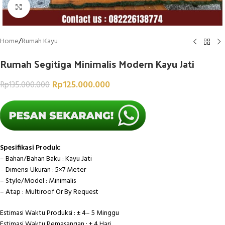
Click to enlarge
Home
/
Rumah Kayu
Rumah Segitiga Minimalis Modern Kayu Jati
Rp
125.000.000
Rp
135.000.000
Spesifikasi Produk:
– Bahan/Bahan Baku : Kayu Jati
– Dimensi Ukuran : 5×7 Meter
– Style/Model : Minimalis
– Atap : Multiroof Or By Request
Estimasi Waktu Produksi : ± 4– 5 Minggu
Estimasi Waktu Pemasangan : ± 4 Hari