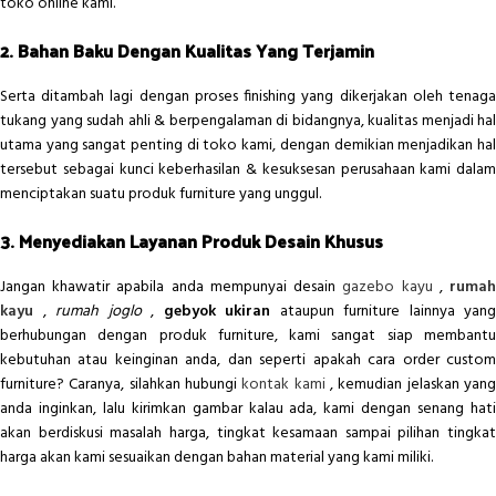
toko online kami.
2. Bahan Baku Dengan Kualitas Yang Terjamin
Serta ditambah lagi dengan proses finishing yang dikerjakan oleh tenaga
tukang yang sudah ahli & berpengalaman di bidangnya, kualitas menjadi hal
utama yang sangat penting di toko kami, dengan demikian menjadikan hal
tersebut sebagai kunci keberhasilan & kesuksesan perusahaan kami dalam
menciptakan suatu produk furniture yang unggul.
3. Menyediakan Layanan Produk Desain Khusus
Jangan khawatir apabila anda mempunyai desain
gazebo kayu
,
ruma
kayu
,
rumah joglo
,
gebyok ukiran
ataupun furniture lainnya yang
berhubungan dengan produk furniture, kami sangat siap membantu
kebutuhan atau keinginan anda, dan seperti apakah cara order custom
furniture? Caranya, silahkan hubungi
kontak kami
, kemudian jelaskan yan
anda inginkan, lalu kirimkan gambar kalau ada, kami dengan senang hati
akan berdiskusi masalah harga, tingkat kesamaan sampai pilihan tingkat
harga akan kami sesuaikan dengan bahan material yang kami miliki.