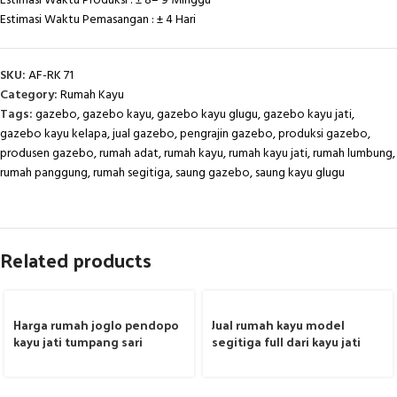
Estimasi Waktu Produksi : ± 8– 9 Minggu
Estimasi Waktu Pemasangan : ± 4 Hari
SKU:
AF-RK 71
Category:
Rumah Kayu
Tags:
gazebo
,
gazebo kayu
,
gazebo kayu glugu
,
gazebo kayu jati
,
gazebo kayu kelapa
,
jual gazebo
,
pengrajin gazebo
,
produksi gazebo
,
produsen gazebo
,
rumah adat
,
rumah kayu
,
rumah kayu jati
,
rumah lumbung
,
rumah panggung
,
rumah segitiga
,
saung gazebo
,
saung kayu glugu
Related products
Harga rumah joglo pendopo
Jual rumah kayu model
kayu jati tumpang sari
segitiga full dari kayu jati