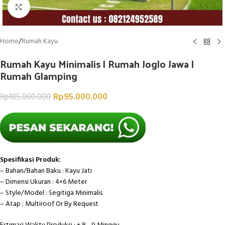
Click to enlarge
Home
/
Rumah Kayu
Rumah Kayu Minimalis | Rumah Joglo Jawa |
Rumah Glamping
Rp
95.000.000
Rp
105.000.000
Spesifikasi Produk:
– Bahan/Bahan Baku : Kayu Jati
– Dimensi Ukuran : 4×6 Meter
– Style/Model : Segitiga Minimalis
– Atap : Multiroof Or By Request