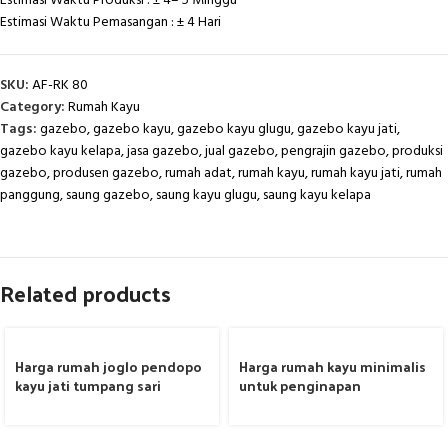
Estimasi Waktu Produksi : ± 4– 5 Minggu
Estimasi Waktu Pemasangan : ± 4 Hari
SKU:
AF-RK 80
Category:
Rumah Kayu
Tags:
gazebo
,
gazebo kayu
,
gazebo kayu glugu
,
gazebo kayu jati
,
gazebo kayu kelapa
,
jasa gazebo
,
jual gazebo
,
pengrajin gazebo
,
produksi
gazebo
,
produsen gazebo
,
rumah adat
,
rumah kayu
,
rumah kayu jati
,
rumah
panggung
,
saung gazebo
,
saung kayu glugu
,
saung kayu kelapa
Related products
Harga rumah joglo pendopo
Harga rumah kayu minimalis
kayu jati tumpang sari
untuk penginapan