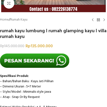
Click to enlarge
Home
/
Rumah Kayu
rumah kayu lumbung | rumah glamping kayu | villa
rumah kayu
Rp
135.000.000
Rp
145.000.000
Spesifikasi Produk:
– Bahan/Bahan Baku : Kayu Jati Pilihan
– Dimensi Ukuran : 5×7 Meter
– Style/Model : Minimalis style jawa
– Atap : Sirap Or By Request