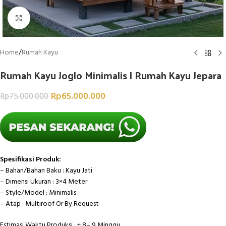
Click to enlarge
Home
/
Rumah Kayu
Rumah Kayu Joglo Minimalis | Rumah Kayu Jepara
Rp
65.000.000
Rp
75.000.000
Spesifikasi Produk:
– Bahan/Bahan Baku : Kayu Jati
– Dimensi Ukuran : 3×4 Meter
– Style/Model : Minimalis
– Atap : Multiroof Or By Request
Estimasi Waktu Produksi : ± 8– 9 Minggu