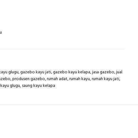
u
ayu glugu
,
gazebo kayu jati
,
gazebo kayu kelapa
,
jasa gazebo
,
jual
gazebo
,
produsen gazebo
,
rumah adat
,
rumah kayu
,
rumah kayu jati
,
 kayu glugu
,
saung kayu kelapa