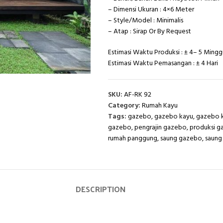
– Dimensi Ukuran : 4×6 Meter
– Style/Model : Minimalis
– Atap : Sirap Or By Request
Estimasi Waktu Produksi : ± 4– 5 Mingg
Estimasi Waktu Pemasangan : ± 4 Hari
SKU:
AF-RK 92
Category:
Rumah Kayu
Tags:
gazebo
,
gazebo kayu
,
gazebo k
gazebo
,
pengrajin gazebo
,
produksi 
rumah panggung
,
saung gazebo
,
saung
DESCRIPTION