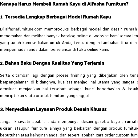
Kenapa Harus Membeli Rumah Kayu di Alfasha Furniture?
1. Tersedia Lengkap Berbagai Model Rumah Kayu
Di
alfashafurniture.com
memproduksi berbagai model dan desain
rumah
menemukan dan melihat banyak katalog online di website kami secara len
yang sudah kami sediakan untuk Anda, tentu dengan tambahan fitur dan
mempermudah anda dalam berselancar di toko online kami.
2. Bahan Baku Dengan Kualitas Yang Terjamin
Serta ditambah lagi dengan proses finishing yang dikerjakan oleh te
berpengalaman di bidangnya, kualitas menjadi hal utama yang sangat 
demikian menjadikan hal tersebut sebagai kunci keberhasilan & kesu
menciptakan suatu produk furniture yang unggul.
3. Menyediakan Layanan Produk Desain Khusus
Jangan khawatir apabila anda mempunyai desain
gazebo kayu
,
rumah
ukiran
ataupun furniture lainnya yang berkaitan dengan produk furnitu
kebutuhan atau keinginan anda, dan seperti apakah cara order custom furni