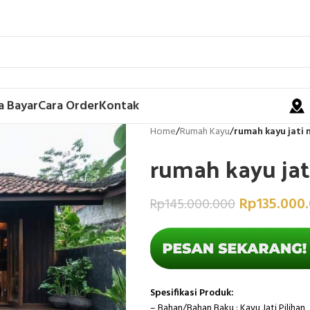
a Bayar
Cara Order
Kontak
Home
/
Rumah Kayu
/
rumah kayu jati 
rumah kayu jat
Rp
135.000
Rp
145.000.000
Spesifikasi Produk:
– Bahan/Bahan Baku : Kayu Jati Pilihan