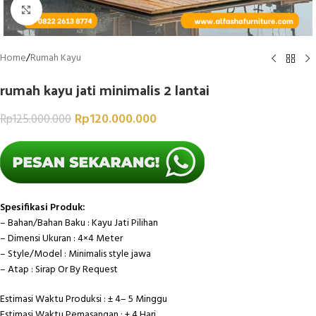
Click to enlarge
Home
/
Rumah Kayu
rumah kayu jati minimalis 2 lantai
Rp
120.000.000
Rp
125.000.000
Spesifikasi Produk:
– Bahan/Bahan Baku : Kayu Jati Pilihan
– Dimensi Ukuran : 4×4 Meter
– Style/Model : Minimalis style jawa
– Atap : Sirap Or By Request
Estimasi Waktu Produksi : ± 4– 5 Minggu
Estimasi Waktu Pemasangan : ± 4 Hari