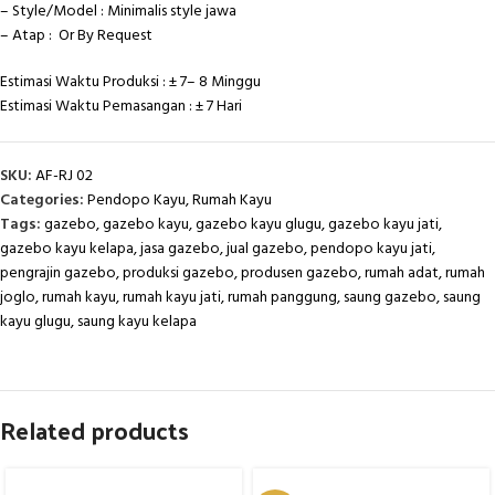
– Style/Model : Minimalis style jawa
– Atap : Or By Request
Estimasi Waktu Produksi : ± 7– 8 Minggu
Estimasi Waktu Pemasangan : ± 7 Hari
SKU:
AF-RJ 02
Categories:
Pendopo Kayu
,
Rumah Kayu
Tags:
gazebo
,
gazebo kayu
,
gazebo kayu glugu
,
gazebo kayu jati
,
gazebo kayu kelapa
,
jasa gazebo
,
jual gazebo
,
pendopo kayu jati
,
pengrajin gazebo
,
produksi gazebo
,
produsen gazebo
,
rumah adat
,
rumah
joglo
,
rumah kayu
,
rumah kayu jati
,
rumah panggung
,
saung gazebo
,
saung
kayu glugu
,
saung kayu kelapa
Related products