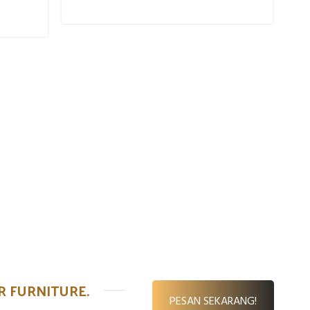
Se
St
DER FURNITURE.
PESAN SEKARANG!