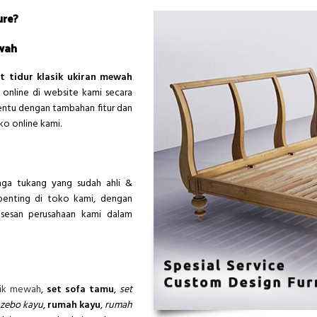
ure?
ewah
t tidur klasik ukiran mewah
online di website kami secara
tentu dengan tambahan fitur dan
o online kami.
naga tukang yang sudah ahli &
penting di toko kami, dengan
ksesan perusahaan kami dalam
asik mewah
,
set sofa tamu
,
set
zebo kayu
,
rumah kayu
,
rumah