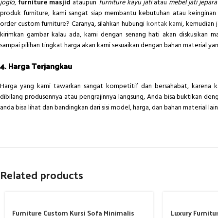
joglo
,
furniture masjid
ataupun
furniture kayu jati
atau
mebel jati jepara
produk furniture, kami sangat siap membantu kebutuhan atau keinginan 
order custom furniture? Caranya, silahkan hubungi
kontak kami
, kemudian j
kirimkan gambar kalau ada, kami dengan senang hati akan diskusikan ma
sampai pilihan tingkat harga akan kami sesuaikan dengan bahan material yang
4. Harga Terjangkau
Harga yang kami tawarkan sangat kompetitif dan bersahabat, karena k
dibilang produsennya atau pengrajinnya langsung, Anda bisa buktikan den
anda bisa lihat dan bandingkan dari sisi model, harga, dan bahan material lai
Related products
Furniture Custom Kursi Sofa Minimalis
Luxury Furnitu