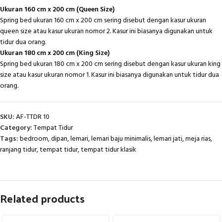
Ukuran 160 cm x 200 cm (Queen Size)
Spring bed ukuran 160 cm x 200 cm sering disebut dengan kasur ukuran
queen size atau kasur ukuran nomor 2. Kasur ini biasanya digunakan untuk
tidur dua orang.
Ukuran 180 cm x 200 cm (King Size)
Spring bed ukuran 180 cm x 200 cm sering disebut dengan kasur ukuran king
size atau kasur ukuran nomor 1. Kasur ini biasanya digunakan untuk tidur dua
orang.
SKU:
AF-TTDR 10
Category:
Tempat Tidur
Tags:
bedroom
,
dipan
,
lemari
,
lemari baju minimalis
,
lemari jati
,
meja rias
,
ranjang tidur
,
tempat tidur
,
tempat tidur klasik
Related products