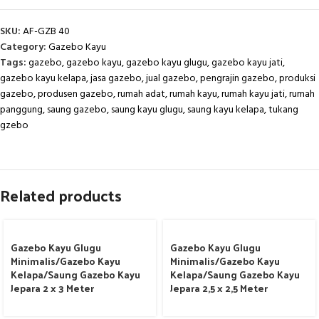
SKU:
AF-GZB 40
Category:
Gazebo Kayu
Tags:
gazebo
,
gazebo kayu
,
gazebo kayu glugu
,
gazebo kayu jati
,
gazebo kayu kelapa
,
jasa gazebo
,
jual gazebo
,
pengrajin gazebo
,
produksi
gazebo
,
produsen gazebo
,
rumah adat
,
rumah kayu
,
rumah kayu jati
,
rumah
panggung
,
saung gazebo
,
saung kayu glugu
,
saung kayu kelapa
,
tukang
gzebo
Related products
Gazebo Kayu Glugu
Gazebo Kayu Glugu
Minimalis/Gazebo Kayu
Minimalis/Gazebo Kayu
Kelapa/Saung Gazebo Kayu
Kelapa/Saung Gazebo Kayu
Jepara 2 x 3 Meter
Jepara 2,5 x 2,5 Meter