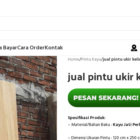
a Bayar
Cara Order
Kontak
Home
/
Pintu Kayu
/
jual pintu ukir kel
jual pintu ukir 
Spesifikasi Produk:
– Material/Bahan Baku :
Kayu Jati Per
– Dimensi Ukuran Pintu : 120 cm x 250 