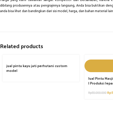
Harga yang kami tawarkan sangat kompetitif dan bersahabat, karena k
dibilang produsennya atau pengrajinnya langsung, Anda bisa buktikan den
anda bisa lihat dan bandingkan dari sisi model, harga, dan bahan material lai
Related products
jual pintu kayu jati perhutani custom
model
Jual Pintu Mas
| Produksi Jepa
Rp
Rp
55.000.000