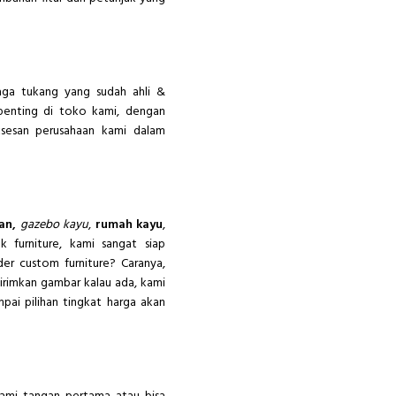
naga tukang yang sudah ahli &
penting di toko kami, dengan
ksesan perusahaan kami dalam
ran,
gazebo kayu
,
rumah kayu
,
k furniture, kami sangat siap
er custom furniture? Caranya,
kirimkan gambar kalau ada, kami
pai pilihan tingkat harga akan