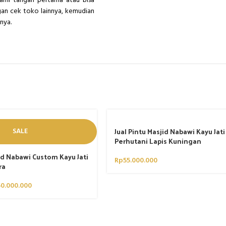
ami tangan pertama atau bisa
gan cek toko lainnya, kemudian
nnya.
Jual Pintu Masjid Nabawi Kayu Jati
SALE
Perhutani Lapis Kuningan
jid Nabawi Custom Kayu Jati
Rp
55.000.000
ra
50.000.000