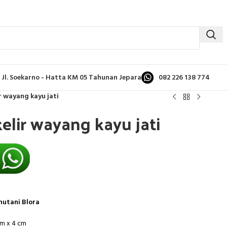
Jl. Soekarno - Hatta KM 05 Tahunan Jepara
082 226 138 774
ir wayang kayu jati
kelir wayang kayu jati
hutani Blora
cm x 4 cm