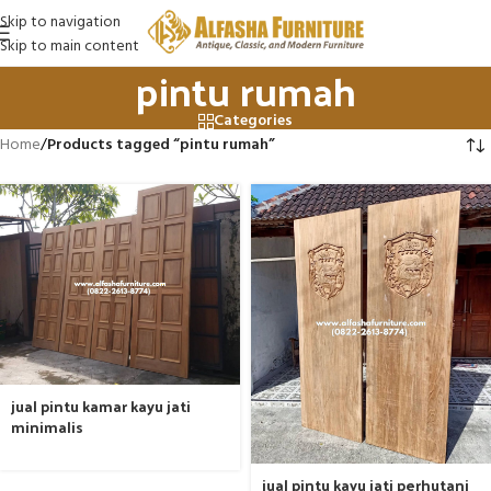
Skip to navigation
Skip to main content
pintu rumah
Categories
Home
/
Products tagged “pintu rumah”
jual pintu kamar kayu jati
minimalis
jual pintu kayu jati perhutani