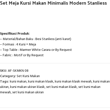
Set Meja Kursi Makan Minimalis Modern Stanliess
Spesifikasi Produk:
– Material/Bahan Baku : Besi Stanliess (anti karat)
– Formasi : 4 Kursi + Meja
– Top Table : Marmer White Carara or By Request
– Fabric : Motif or By Request
SKU:
AF-SKMKN 08
Category:
Set Kursi Makan
Tags:
kursi makan
,
kursi makan klasik
,
kursi makan klasik mewah
,
kursi makan
ukiran
,
kursi makan ukiran klasik
,
set kursi makan klasik
,
set kursi makan
mewah
,
set kursi makan ukiran