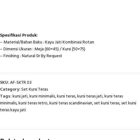
Spesifikasi Produk:
– Material/Bahan Baku : Kayu Jati Kombinasi Rotan
– Dimensi Ukuran : Meja (60×45) / Kursi (50×75)
– Finishing : Natural 0r By Request
SKU:
AF-SKTR 03
Category:
Set Kursi Teras
Tags:
kursi jati
,
kursi minimalis
,
kursi teras
,
kursi teras jati
,
kursi teras
minimalis
,
kursi teras retro
,
kursi teras scandinavian
,
set kursi teras
,
set kursi
teras kayu jati