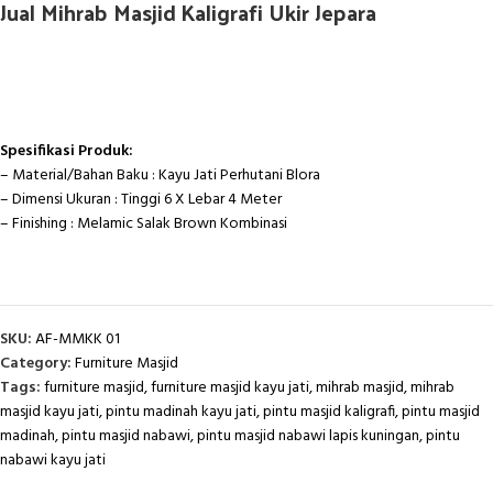
Jual Mihrab Masjid Kaligrafi Ukir Jepara
Spesifikasi Produk:
– Material/Bahan Baku : Kayu Jati Perhutani Blora
– Dimensi Ukuran : Tinggi 6 X Lebar 4 Meter
– Finishing : Melamic Salak Brown Kombinasi
SKU:
AF-MMKK 01
Category:
Furniture Masjid
Tags:
furniture masjid
,
furniture masjid kayu jati
,
mihrab masjid
,
mihrab
masjid kayu jati
,
pintu madinah kayu jati
,
pintu masjid kaligrafi
,
pintu masjid
madinah
,
pintu masjid nabawi
,
pintu masjid nabawi lapis kuningan
,
pintu
nabawi kayu jati