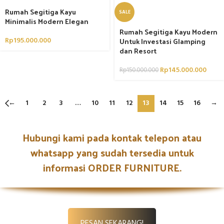
Rumah Segitiga Kayu
SALE
Minimalis Modern Elegan
Rumah Segitiga Kayu Modern
Rp
195.000.000
Untuk Investasi Glamping
dan Resort
Rp
145.000.000
Rp
150.000.000
←
1
2
3
…
10
11
12
13
14
15
16
→
Hubungi kami pada kontak telepon atau
whatsapp yang sudah tersedia untuk
informasi ORDER FURNITURE.
PESAN SEKARANG!