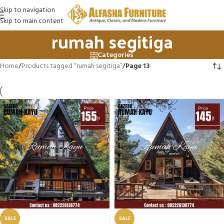
Skip to navigation
Skip to main content
rumah segitiga
Categories
Home
/
Products tagged “rumah segitiga”
/
Page 13
SALE
SALE