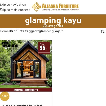
Skip to navigation
Skip to main content
glamping kayu
Categories
Home
/
Products tagged “glamping kayu”
SALE
rumah glamping kayu jati