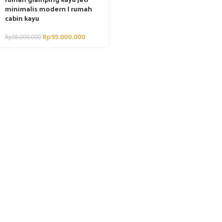
minimalis modern | rumah
cabin kayu
Rp
95.000.000
Rp
98.000.000