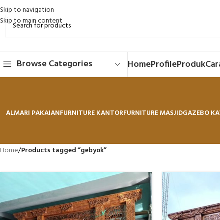
Skip to navigation
Skip to main content
Browse Categories
Home
Profile
Produk
Car
ALMARI PAKAIAN
FURNITURE KANTOR
FURNITURE MASJID
GAZEBO KA
Home
/
Products tagged “gebyok”