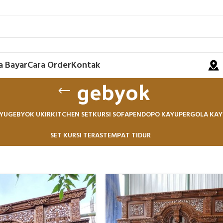
a Bayar
Cara Order
Kontak
gebyok
YU
GEBYOK UKIR
KITCHEN SET
KURSI SOFA
PENDOPO KAYU
PERGOLA KAY
SET KURSI TERAS
TEMPAT TIDUR